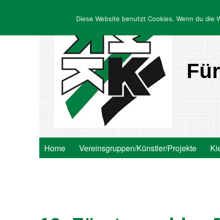
Diese Website benutzt Cookies. Wenn du die W
Für
Home
Vereinsgruppen/Künstler/Projekte
Ki