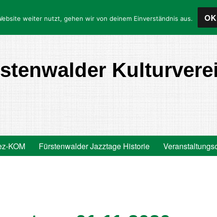
OK
ebsite weiter nutzt, gehen wir von deinem Einverständnis aus.
stenwalder Kulturverei
ez-KOM
Fürstenwalder Jazztage Historie
Veranstaltungs