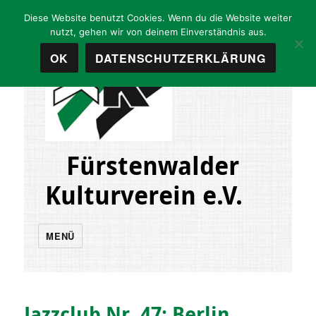
Diese Website benutzt Cookies. Wenn du die Website weiter
nutzt, gehen wir von deinem Einverständnis aus.
OK
DATENSCHUTZERKLÄRUNG
Fürstenwalder
Kulturverein e.V.
MENÜ
Jazzclub Nr. 47: Berlin