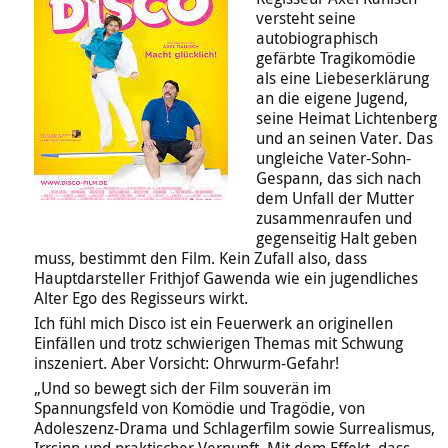
versteht seine
autobiographisch
gefärbte Tragikomödie
als eine Liebeserklärung
an die eigene Jugend,
seine Heimat Lichtenberg
und an seinen Vater. Das
ungleiche Vater-Sohn-
Gespann, das sich nach
dem Unfall der Mutter
zusammenraufen und
gegenseitig Halt geben
muss, bestimmt den Film. Kein Zufall also, dass
Hauptdarsteller Frithjof Gawenda wie ein jugendliches
Alter Ego des Regisseurs wirkt.
Ich fühl mich Disco
ist ein Feuerwerk an originellen
Einfällen und trotz schwierigen Themas mit Schwung
inszeniert. Aber Vorsicht: Ohrwurm-Gefahr!
„Und so bewegt sich der Film souverän im
Spannungsfeld von Komödie und Tragödie, von
Adoleszenz-Drama und Schlagerfilm sowie Surrealismus,
Irrsinn und praktischer Vernunft. Mit dem Effekt, dass