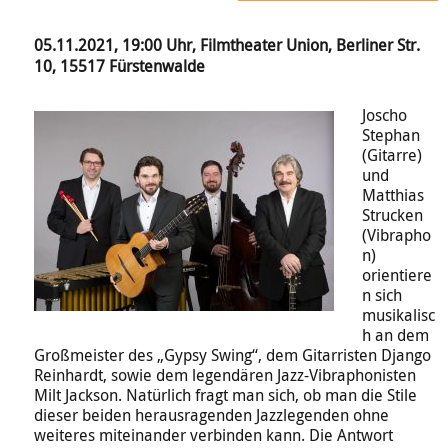
05.11.2021, 19:00 Uhr, Filmtheater Union, Berliner Str.
10, 15517 Fürstenwalde
Joscho
Stephan
(Gitarre)
und
Matthias
Strucken
(Vibrapho
n)
orientiere
n sich
musikalisc
h an dem
Großmeister des „Gypsy Swing“, dem Gitarristen Django
Reinhardt, sowie dem legendären Jazz-Vibraphonisten
Milt Jackson. Natürlich fragt man sich, ob man die Stile
dieser beiden herausragenden Jazzlegenden ohne
weiteres miteinander verbinden kann. Die Antwort