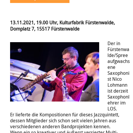
13.11.2021, 19.00 Uhr, Kulturfabrik Fürstenwalde,
Domplatz 7, 15517 Fürstenwalde
Der in
Fürstenwa
lde/Spree
aufgwachs
ene
Saxophoni
st Nico
Lohmann
ist derzeit
Saxophonl
ehrer im
LOS.
Er lieferte die Kompositionen für dieses Jazzquintett,
dessen Mitglieder sich schon seit vielen Jahren aus
verschiedenen anderen Bandprojekten kennen.
Wenn ein so kreativer und äußerst versierter Multi-