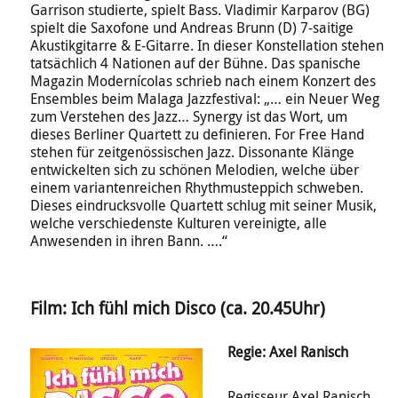
Garrison studierte, spielt Bass. Vladimir Karparov (BG)
spielt die Saxofone und Andreas Brunn (D) 7-saitige
Akustikgitarre & E-Gitarre. In dieser Konstellation stehen
tatsächlich 4 Nationen auf der Bühne. Das spanische
Magazin Modernícolas schrieb nach einem Konzert des
Ensembles beim Malaga Jazzfestival: „… ein Neuer Weg
zum Verstehen des Jazz… Synergy ist das Wort, um
dieses Berliner Quartett zu definieren. For Free Hand
stehen für zeitgenössischen Jazz. Dissonante Klänge
entwickelten sich zu schönen Melodien, welche über
einem variantenreichen Rhythmusteppich schweben.
Dieses eindrucksvolle Quartett schlug mit seiner Musik,
welche verschiedenste Kulturen vereinigte, alle
Anwesenden in ihren Bann. ….“
Film: Ich fühl mich Disco (ca. 20.45Uhr)
Regie: Axel Ranisch
Regisseur Axel Ranisch