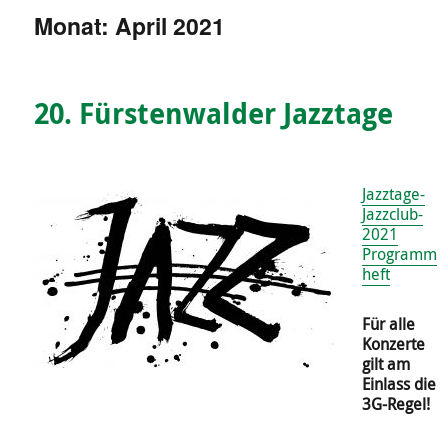
Monat:
April 2021
20. Fürstenwalder Jazztage
Jazztage-
Jazzclub-
2021
Programm
heft
Für alle
Konzerte
gilt am
Einlass die
3G-Regel!