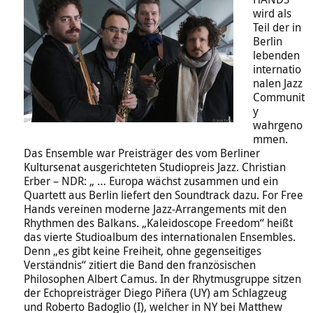
wird als
Teil der in
Berlin
lebenden
internatio
nalen Jazz
Communit
y
wahrgeno
mmen.
Das Ensemble war Preisträger des vom Berliner
Kultursenat ausgerichteten Studiopreis Jazz. Christian
Erber – NDR: „ … Europa wächst zusammen und ein
Quartett aus Berlin liefert den Soundtrack dazu. For Free
Hands vereinen moderne Jazz-Arrangements mit den
Rhythmen des Balkans. „Kaleidoscope Freedom“ heißt
das vierte Studioalbum des internationalen Ensembles.
Denn „es gibt keine Freiheit, ohne gegenseitiges
Verständnis“ zitiert die Band den französischen
Philosophen Albert Camus. In der Rhytmusgruppe sitzen
der Echopreisträger Diego Piñera (UY) am Schlagzeug
und Roberto Badoglio (I), welcher in NY bei Matthew