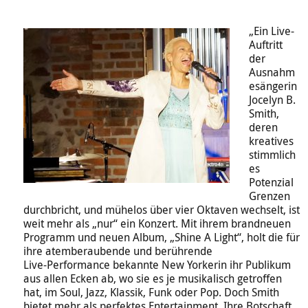
„Ein Live-
Auftritt
der
Ausnahm
esängerin
Jocelyn B.
Smith,
deren
kreatives
stimmlich
es
Potenzial
Grenzen
durchbricht, und mühelos über vier Oktaven wechselt, ist
weit mehr als „nur“ ein Konzert. Mit ihrem brandneuen
Programm und neuen Album, „Shine A Light“, holt die für
ihre atemberaubende und berührende
Live-Performance bekannte New Yorkerin ihr Publikum
aus allen Ecken ab, wo sie es je musikalisch getroffen
hat, im Soul, Jazz, Klassik, Funk oder Pop. Doch Smith
bietet mehr als perfektes Entertainment. Ihre Botschaft