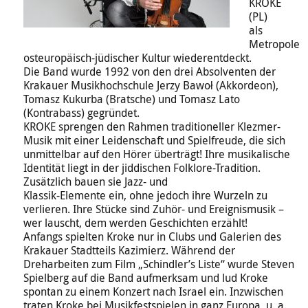
KROKE
(PL)
als
Metropole
osteuropäisch-jüdischer Kultur wiederentdeckt.
Die Band wurde 1992 von den drei Absolventen der
Krakauer Musikhochschule Jerzy Bawoł (Akkordeon),
Tomasz Kukurba (Bratsche) und Tomasz Lato
(Kontrabass) gegründet.
KROKE sprengen den Rahmen traditioneller Klezmer-
Musik mit einer Leidenschaft und Spielfreude, die sich
unmittelbar auf den Hörer überträgt! Ihre musikalische
Identität liegt in der jiddischen Folklore-Tradition.
Zusätzlich bauen sie Jazz- und
Klassik-Elemente ein, ohne jedoch ihre Wurzeln zu
verlieren. Ihre Stücke sind Zuhör- und Ereignismusik –
wer lauscht, dem werden Geschichten erzählt!
Anfangs spielten Kroke nur in Clubs und Galerien des
Krakauer Stadtteils Kazimierz. Während der
Dreharbeiten zum Film „Schindler’s Liste“ wurde Steven
Spielberg auf die Band aufmerksam und lud Kroke
spontan zu einem Konzert nach Israel ein. Inzwischen
traten Kroke bei Musikfestspielen in ganz Europa, u. a.