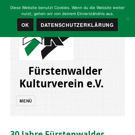
Diese Website benutzt Cookies. Wenn du die Website weiter
nutzt, gehen wir von deinem Einverständnis aus.
OK
DATENSCHUTZERKLÄRUNG
Fürstenwalder
Kulturverein e.V.
MENÜ
30 Jahre Fürstenwalder