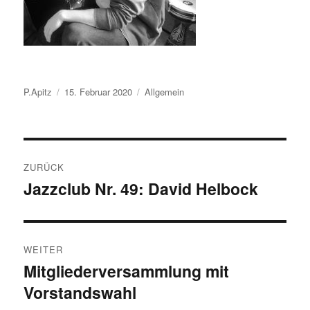
Autor
Veröffentlicht
Kategorien
P.Apitz
15. Februar 2020
Allgemein
am
Beitragsnavigation
ZURÜCK
Jazzclub Nr. 49: David Helbock
Vorheriger
Beitrag:
WEITER
Mitgliederversammlung mit
Nächster
Vorstandswahl
Beitrag: