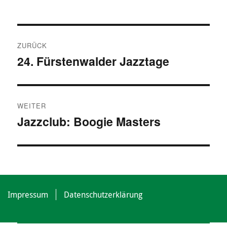
am
Beitragsnavigation
ZURÜCK
24. Fürstenwalder Jazztage
Vorheriger
Beitrag:
WEITER
Jazzclub: Boogie Masters
Nächster
Beitrag:
Impressum
Datenschutzerklärung