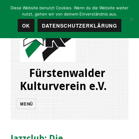
Diese Website benutzt Cookies. Wenn du die Website weiter
nutzt, gehen wir von deinem Einverständnis aus.
OK
DATENSCHUTZERKLÄRUNG
Fürstenwalder
Kulturverein e.V.
MENÜ
Jazzclub: Die