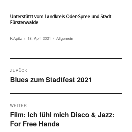
Unterstützt vom Landkreis Oder-Spree und Stadt
Fürstenwalde
Autor
Veröffentlicht
Kategorien
P.Apitz
18. April 2021
Allgemein
am
Beitragsnavigation
ZURÜCK
Blues zum Stadtfest 2021
Vorheriger
Beitrag:
WEITER
Film: Ich fühl mich Disco & Jazz:
Nächster
For Free Hands
Beitrag: